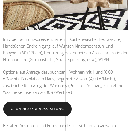
Im Übernachtungspreis enthalten | Küchenwäsche, Bettwäsche,
Handtücher, Endreinigung, auf Wunsch Kinderhochstuhl und
Babybett (60x120cm), Benutzung des beheizten Abstellraums in der
Hochparterre (Gummistiefel, Strandspielzeug, usw.), WLAN
Optional auf Anfrage dazubuchbar | Wohnen mit Hund (6,00
€/Nacht), Parkplatz am Haus, begrenzte Anzahl (4,00 €/Nacht),
zusätzliche Reinigung der Wohnung (Preis auf Anfrage), zusätzlicher
Wäschewechsel (ab 20,00 €/Wechsel)
GRUNDRISSE & AUSSTATTUNG
Bei allen Ansichten und Fotos handelt es sich um ausgewählte