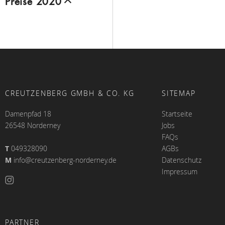
Preise 2020
CREUTZENBERG GMBH & CO. KG
SITEMAP
Damenpfad 18
Startseite
26548 Norderney
Jobs
FAQs
T
049328090
AGBs
M
info@creutzenberg-norderney.de
Datenschutz
Impressum
PARTNER