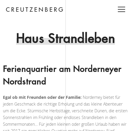
CREUTZENBERG
Haus Strandleben
Ferienquartier am Norderneyer
Nordstrand
Egal ob mit Freunden oder der Familie:
Norderney bietet für
jeden Geschmack die richtige Erholung und das kleine Abenteuer
um die Ecke. Stürmische Herbsttage, verschneite Dünen, die ersten
Sonnenstrahlen im Frühling oder endloses Strandleben in den
Sommermonaten… Für jeden kleinen oder großen Urlaub haben wir
seit 2017 ein gemütliches Quartier mehr auf Norderney. Fünf