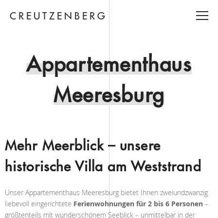
CREUTZENBERG
Appartementhaus
Meeresburg
Mehr Meerblick – unsere
historische Villa am Weststrand
Unser Appartementhaus Meeresburg bietet Ihnen zweiundzwanzig
liebevoll eingerichtete
Ferienwohnungen für 2 bis 6 Personen
–
größtenteils mit wunderschönem Seeblick – unmittelbar in der