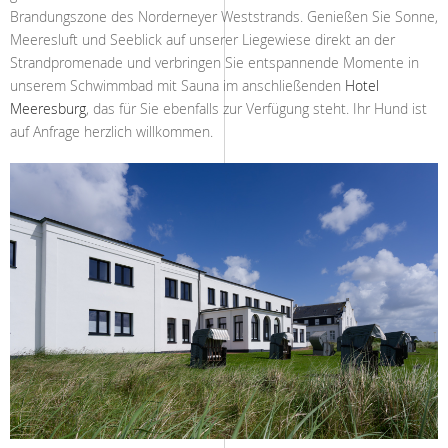
Brandungszone des Norderneyer Weststrands. Genießen Sie Sonne,
Meeresluft und Seeblick auf unserer Liegewiese direkt an der
Strandpromenade und verbringen Sie entspannende Momente in
unserem Schwimmbad mit Sauna im anschließenden
Hotel
Meeresburg
, das für Sie ebenfalls zur Verfügung steht. Ihr Hund ist
auf Anfrage herzlich willkommen.