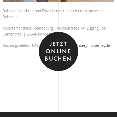
Bei allen Ansichten und Fotos handelt es sich um ausgewählte
Beispiele.
Appartementhaus Meeresburg | Viktoriastraße 14 (Zugang über
Damenpfad) | 26548 Norderney
JETZT
Buchungstelefon: 04932/8090 |
info@creutzenberg-norderney.de
ONLINE
BUCHEN